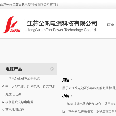
欢迎光临江苏金帆电源科技有限公司官网！
首页
电源产品
小型电池化成充放电电源
用途：
中、大型电池、起动电池、管式电池
用于未加酸电池正负极板间的短路检测
充放电电源
功能：
极板化成充放电电源
1、该机以微电脑为控制核心，采用大
蓄电池测试仪
快，不合格品声光报警；测试高压及泄