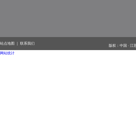
站点地图 ｜ 联系我们
版权：中国 · 江苏金
网站统计